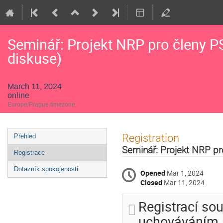
Seminář: Projekt NRP pro členy P
diskuse)
March 11, 2024
online
Europe/Prague timezone
Event
Registration
Přehled
menu
Seminář: Projekt NRP pr
Registrace
Dotazník spokojenosti
Opened
Mar 1, 2024
Closed
Mar 11, 2024
Registrací so
uchováváním 