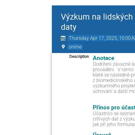
Výzkum na lidských s
daty
Thursday Apr 17, 2025, 10:00 
online
Anotace
Description
Dodržení závazné le
provádění.
V rámci
které se následně p
z biomedicínského a
výzkumného projekt
uchování a další m
Přínos pro účas
Účastníci se seznám
citlivých dat z výzk
jak při jeho formul
Úroveň