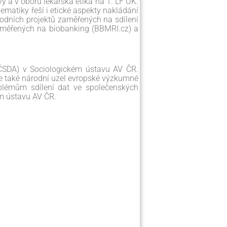
vy a v oboru lékařská etika na 1. LF UK.
ematiky řeší i etické aspekty nakládání
odních projektů zaměřených na sdílení
zaměřených na biobanking (BBMRI.cz) a
(ČSDA) v Sociologickém ústavu AV ČR.
je také národní uzel evropské výzkumné
oblémům sdílení dat ve společenských
m ústavu AV ČR.