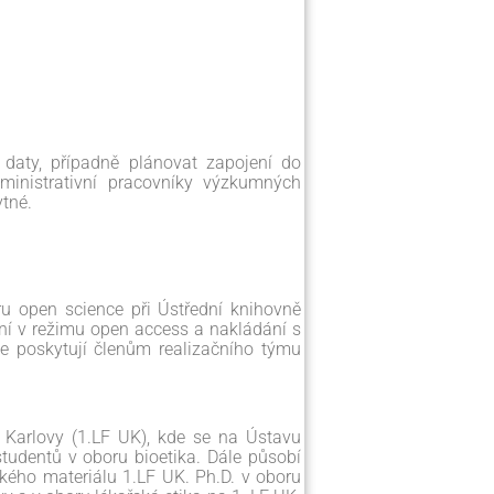
daty, případně plánovat zapojení do
ministrativní pracovníky výzkumných
ytné.
ru open science při Ústřední knihovně
ání v režimu open access a nakládání s
e poskytují členům realizačního týmu
y Karlovy (1.LF UK), kde se na Ústavu
studentů v oboru bioetika. Dále působí
ckého materiálu 1.LF UK. Ph.D. v oboru