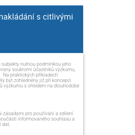
akládání s citlivými
ké subjekty nutnou podmínkou jeho
chrany soukromí účastníků výzkumu,
.
Na praktických příkladech
y být zohledněny již při koncepci
íků výzkumu s ohledem na dlouhodobé
i zásadami pro používání a sdílení
ou součástí informovaného souhlasu a
 dat.