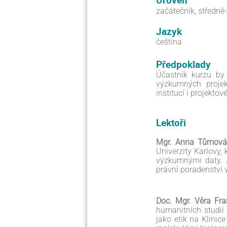
začátečník, středně
Jazyk
čeština
Předpoklady
Účastník kurzu by
výzkumných projek
institucí i projekto
Lektoři
Mgr. Anna Tůmov
Univerzity Karlovy,
výzkumnými daty. J
právní poradenství 
Doc. Mgr. Věra Fra
humanitních studií 
jako etik na Klinic