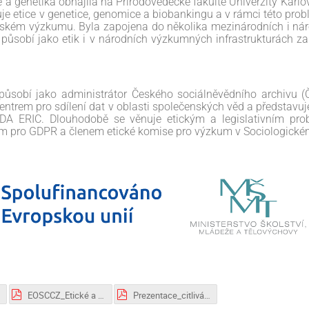
e a genetika obhájila na Přírodovědecké fakultě Univerzity Karlo
e etice v genetice, genomice a biobankingu a v rámci této probl
nském výzkumu. Byla zapojena do několika mezinárodních i nár
působí jako etik i v národních výzkumných infrastrukturách 
ůsobí jako administrátor Českého sociálněvědního archivu 
ntrem pro sdílení dat v oblasti společenských věd a představu
SDA ERIC. Dlouhodobě se věnuje etickým a legislativním pr
m pro GDPR a členem etické komise pro výzkum v Sociologické
EOSCCZ_Etické a právní aspekty sdílení dat v sociálních vědách_Cizek.pdf
Prezentace_citlivá_data_Uchytil_Tumova.pdf