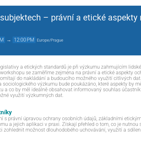
ubjektech – právní a etické aspekty n
AM
→
12:00 PM
Europe/Prague
gislativy a etických standardů je při výzkumu zahrnujícím lids
 workshopu se zaměříme zejména na právní a etické aspekty o
romítají do nakládání a budoucího možného využití citlivých dat
 sociologického výzkumu bude poukázáno, které aspekty by měl
u a co by měl ideálně obsahovat informovaný souhlas účastn
ožné využití výzkumných dat.
tníky
í s právní úpravou ochrany osobních údajů, základními etickým
umu a jejich aplikaci v praxi. Získají přehled o tom, co je nutn
aci zohlednit možnost dlouhodobého uchovávání, využití a sdílení