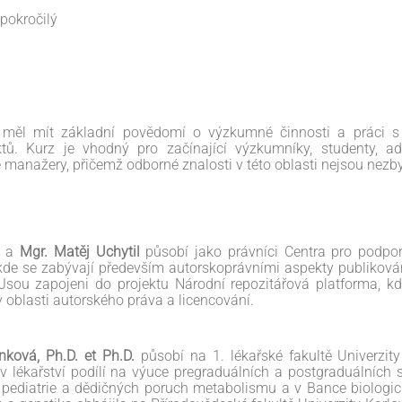
-pokročilý
 měl mít základní povědomí o výzkumné činnosti a práci s 
tů. Kurz je vhodný pro začínající výzkumníky, studenty, ad
vé manažery, přičemž odborné znalosti v této oblasti nejsou nezb
á
a
Mgr. Matěj Uchytil
působí jako právníci Centra pro podpo
 kde se zabývají především autorskoprávními aspekty publikov
sou zapojeni do projektu Národní repozitářová platforma, kd
v oblasti autorského práva a licencování.
nková, Ph.D. et Ph.D.
působí na 1. lékařské fakultě Univerzit
v lékařství podílí na výuce pregraduálních a postgraduálních 
e pediatrie a dědičných poruch metabolismu a v Bance biologi