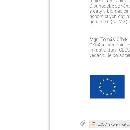
molekulární biologi
Dlouhodobě se věnuj
s daty v biomedicí
genomických dat a 
genomiku (NCMG).
Mgr. Tomáš Čížek
p
ČSDA je národním ce
infrastruktury CES
vědách. Je poradce
EOSC_školení_citlivá data_VFrankova.pdf