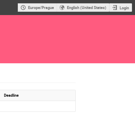
Europe/Prague
English (United States)
Login
Deadline