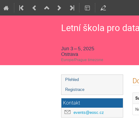
Letní škola pro dat
Jun 3 – 5, 2025
Ostrava
Europe/Prague timezone
Event
Do
Přehled
menu
Registrace
S
Kontakt
No
events@eosc.cz