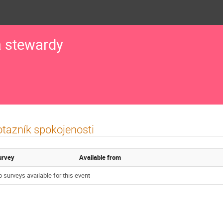
a stewardy
tazník spokojenosti
urvey
Available from
 surveys available for this event