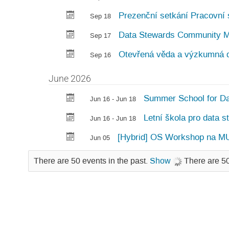
Prezenční setkání Pracovní 
Sep 18
Data Stewards Community M
Sep 17
Otevřená věda a výzkumná d
Sep 16
June 2026
Summer School for Da
Jun 16 - Jun 18
Letní škola pro data 
Jun 16 - Jun 18
[Hybrid] OS Workshop na M
Jun 05
There are 50 events in the past.
Show
There are 50