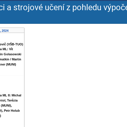
ci a strojové učení z pohledu výpoč
, 2024
novič (VŠB-TUO)
a ML: Vít
tin Golasowski
atkin / Martin
tner (MUNI)
 ML II: Michal
tol, Terézia
 (MUNI),
), Petr Holub
)