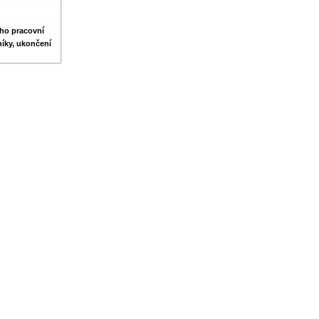
ího pracovní
níky, ukončení