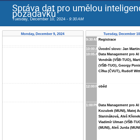
Správa dat pro umělou inteligen
požadavků
Tuesday, December 10, 2024 -
9:30 AM
Monday, December 9, 2024
Tuesday, December 10
9:30 AM
Registrace
10:00 AM
Úvodní slovo: Jan Marti
10:05 AM
Data Management pro AI 
Vondrák (VŠB-TUO), Mar
(VŠB-TUO), Georgy Ponim
Cífka (ČVUT), Rudolf Wit
12:00 PM
oběd
1:00 PM
Data Management pro AI a
Kozubek (MUNI), Matej An
Slanináková, Aleš Křenek
Vladimír Ulman (VŠB-TUO
(MUNI), Aleš Jurda (MUNI