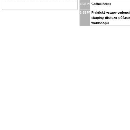
3:05 PM
Coffee Break
3:35 PM
Praktické vstupy vedouc
skupiny, diskuze s účast
workshopu