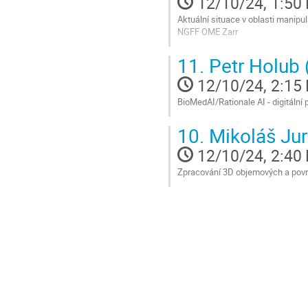
12/10/24, 1:50
page
Aktuální situace v oblasti manipu
NGFF OME Zarr
Go
11.
Petr Holub
to
contribution
12/10/24, 2:15
page
BioMedAI/Rationale AI - digitální 
Go
10.
Mikoláš Jur
to
contribution
12/10/24, 2:40
page
Zpracování 3D objemových a povrc
Go
to
contribution
page