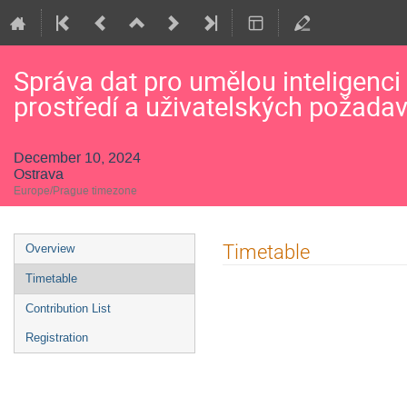
Správa dat pro umělou inteligenci
prostředí a uživatelských požada
December 10, 2024
Ostrava
Europe/Prague timezone
Event
Timetable
Overview
menu
Timetable
Contribution List
Registration