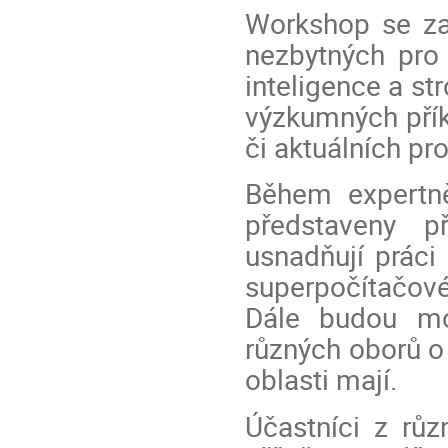
Workshop se za
nezbytných pro 
inteligence a st
výzkumných přík
či aktuálních pr
Během expertně
představeny p
usnadňují práci
superpočítačové
Dále budou moc
různých oborů o 
oblasti mají.
Účastníci z rů