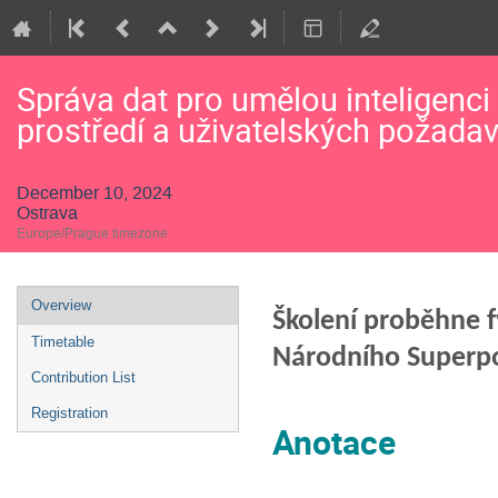
Správa dat pro umělou inteligenci
prostředí a uživatelských požada
December 10, 2024
Ostrava
Europe/Prague timezone
Event
Overview
Školení proběhne f
menu
Timetable
Národního Superpo
Contribution List
Registration
Anotace