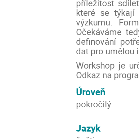
příležitost sdíl
které se týkají
výzkumu. Formá
Očekáváme tedy
definování pot
dat pro umělou i
Workshop je ur
Odkaz na progr
Úroveň
pokročilý
Jazyk