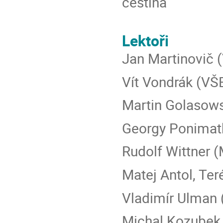
čeština
Lektoři
Jan Martinovič
Vít Vondrák (VŠ
Martin Golasow
Georgy Ponimatk
Rudolf Wittner 
Matej Antol, Te
Vladimír Ulman
Michal Kozubek