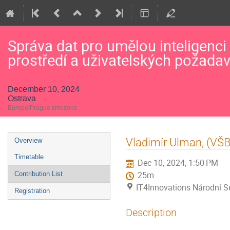
Správa dat pro umělou inteligenci
prostředí a uživatelských požada
December 10, 2024
Ostrava
Europe/Prague timezone
Event
Vladimír Ulman, (VŠ
Overview
menu
Timetable
Dec 10, 2024, 1:50 PM
Contribution List
25m
IT4Innovations Národní S
Registration
Description