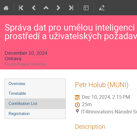
Správa dat pro umělou inteligenci
prostředí a uživatelských požada
December 10, 2024
Ostrava
Europe/Prague timezone
Event
Petr Holub (MUNI)
Overview
menu
Timetable
Dec 10, 2024, 2:15 PM
Contribution List
25m
IT4Innovations Národní S
Registration
Description