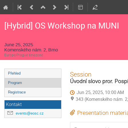
[Hybrid] OS Workshop na MUNI
June 25, 2025
Komenského nám. 2, Brno
Europe/Prague timezone
Event
Session
Přehled
menu
Úvodní slovo pror. Pospí
Program
Jun 25, 2025, 10:00 AM
Registrace
343 (Komenského nám. 2,
Kontakt
Presentation materi
events@eosc.cz