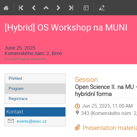
[Hybrid] OS Workshop na MUNI
June 25, 2025
Komenského nám. 2, Brno
Europe/Prague timezone
Event
Session
Přehled
menu
Open Science II. na MU – 
Program
hybridní forma
Registrace
Jun 25, 2025, 11:00 AM
Kontakt
343 (Komenského nám. 2,
events@eosc.cz
Presentation materi