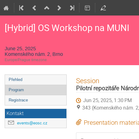
[Hybrid] OS Workshop na MUNI
June 25, 2025
Komenského nám. 2, Brno
Europe/Prague timezone
Event
Session
Přehled
menu
Pilotní repozitáře Národ
Program
Jun 25, 2025, 1:30 PM
Registrace
343 (Komenského nám. 2,
Kontakt
Presentation materi
events@eosc.cz