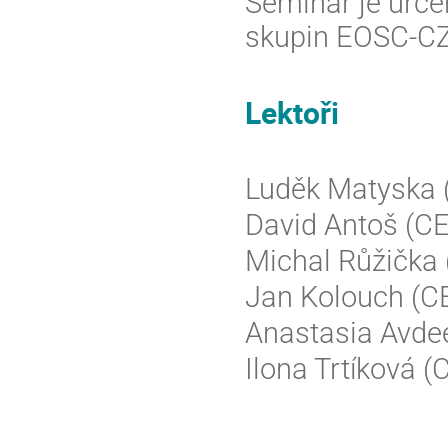
Seminář je urč
skupin EOSC-CZ 
Lektoři
Luděk Matyska
David Antoš (C
Michal Růžička 
Jan Kolouch (
Anastasia Avdee
Ilona Trtíková 