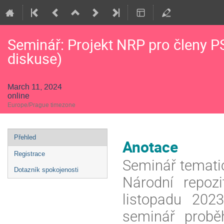
Seminář: Projekt NRP pro členy P
diskuse)
March 11, 2024
online
Europe/Prague timezone
Event
Přehled
Anotace
menu
Registrace
Seminář temati
Dotazník spokojenosti
Národní repoz
listopadu 202
seminář proběh