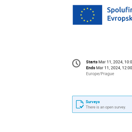
Conference
Starts
Mar 11, 2024, 10:
Date/Time
information
Ends
Mar 11, 2024, 12:0
All
Europe/Prague
times
are
in
Europe/Prague
Surveys
There is an open survey.