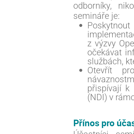
odborníky, nik
semináře je:
Poskytnou
implementa
z výzvy Ope
očekávat in
službách, kt
Otevřít p
návaznostm
přispívají 
(NDI) v rám
Přínos pro úča