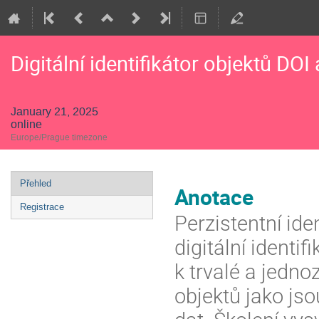
Digitální identifikátor objektů DO
January 21, 2025
online
Europe/Prague timezone
Event
Přehled
Anotace
menu
Registrace
Perzistentní iden
digitální identi
k trvalé a jedno
objektů jako js