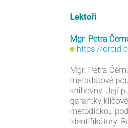
Lektoři
Mgr. Petra Čer
https://orcid
Mgr. Petra Čern
metadatové podp
knihovny. Její 
garantky klíčov
metodickou podp
identifikátory. 