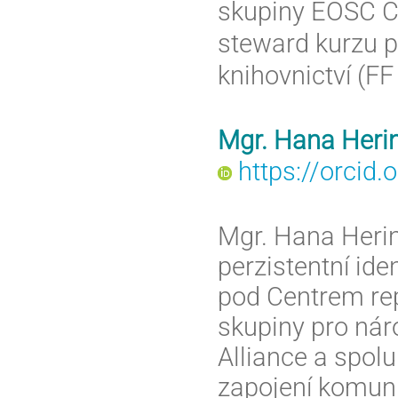
skupiny EOSC CZ
steward kurzu p
knihovnictví (FF
Mgr. Hana Heri
https://orcid
Mgr. Hana Heri
perzistentní ide
pod Centrem re
skupiny pro nár
Alliance a spol
zapojení komuni