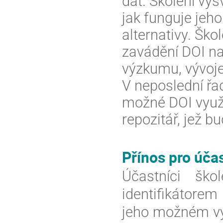
dat. Školení vysv
jak funguje jeho
alternativy.
Škol
zavádění DOI na
výzkumu, vývoje
V neposlední řad
možné DOI využí
repozitář, jež 
Přínos pro úča
Účastníci ško
identifikátorem
jeho možném vyu