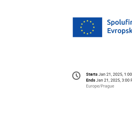
Conference
Starts
Jan 21, 2025, 1:0
Date/Time
information
Ends
Jan 21, 2025, 3:00
All
Europe/Prague
times
are
in
Europe/Prague