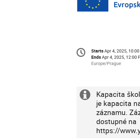
Conference
Starts
Apr 4, 2025, 10:0
Date/Time
information
Ends
Apr 4, 2025, 12:00
All
Europe/Prague
times
are
in
Europe/Prague
Kapacita škol
Extra
je kapacita n
information
záznamu. Záz
dostupné na
https://www