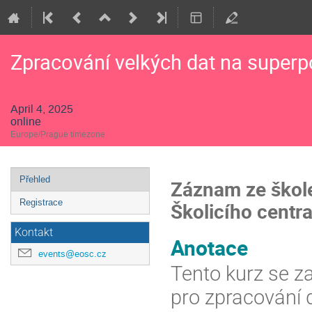
Zpracování velkých dat na superp
April 4, 2025
online
Europe/Prague timezone
Event
Přehled
Záznam ze škole
menu
Registrace
Školicího centr
Kontakt
Anotace
events@eosc.cz
Tento kurz se z
pro zpracování d