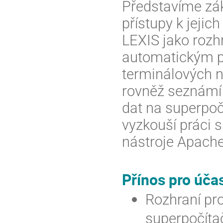
Představíme zák
přístupy k jeji
LEXIS jako rozh
automatickým p
terminálových n
rovněž seznámí 
dat na superpoč
vyzkouší práci 
nástroje Apache 
Přínos pro úča
Rozhraní pro
superpočíta