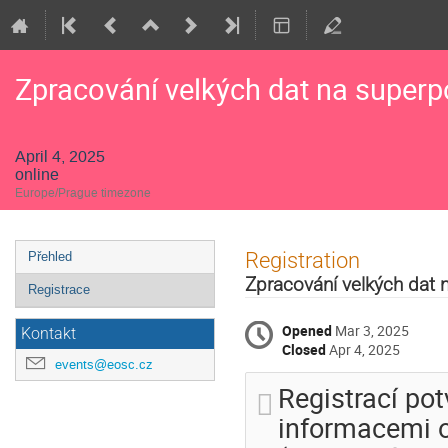
Zpracování velkých dat na superp
April 4, 2025
online
Europe/Prague timezone
Event
Registration
Přehled
menu
Zpracování velkých dat 
Registrace
Opened
Mar 3, 2025
Kontakt
Closed
Apr 4, 2025
events@eosc.cz
Registrací pot
informacemi o