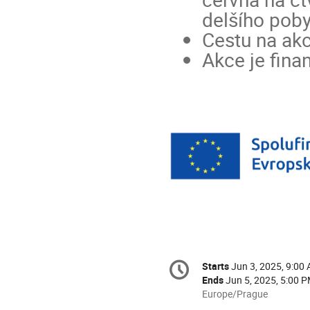
delšího poby
Cestu na akc
Akce je fina
Conference
Starts
Jun 3, 2025, 9:00
Date/Time
information
Ends
Jun 5, 2025, 5:00 
All
Europe/Prague
times