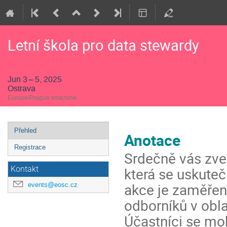
Letní škola pro data stewardy
Jun 3 – 5, 2025
Ostrava
Europe/Prague timezone
Event
Přehled
Anotace
menu
Registrace
Srdečně vás zv
která se uskute
Kontakt
akce je zaměřena
events@eosc.cz
odborníků v obla
Účastníci se moh