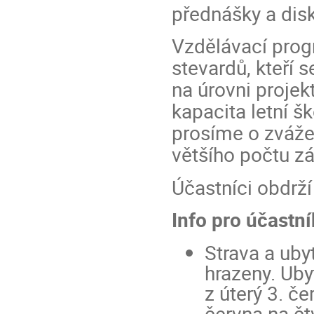
přednášky a disk
Vzdělávací prog
stevardů, kteří 
na úrovni projek
kapacita letní 
prosíme o zvážen
většího počtu zá
Účastníci obdrží
Info pro účastní
Strava a uby
hrazeny. Uby
z úterý 3. če
června na čt