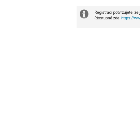
Registrací potvrzujete, ž
Extra
(dostupné zde:
https://ww
information