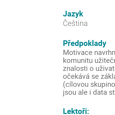
Jazyk
Čeština
Předpoklady
Motivace navrhno
komunitu užitečn
znalosti o uživa
očekává se zákla
(cílovou skupinou
jsou ale i data s
Lektoři: