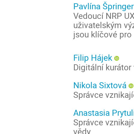
Pavlína Špringe
Vedoucí NRP UX
uživatelským vý
jsou klíčové pro
Filip Hájek
Digitální kuráto
Nikola Sixtová
Správce vznikaj
Anastasia Prytu
Správce vznikaj
vědy