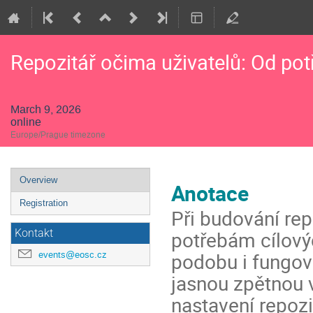
Repozitář očima uživatelů: Od pot
March 9, 2026
online
Europe/Prague timezone
Event
Overview
Anotace
menu
Registration
Při budování re
potřebám cílovýc
Kontakt
podobu i fungov
events@eosc.cz
jasnou zpětnou 
nastavení repozi