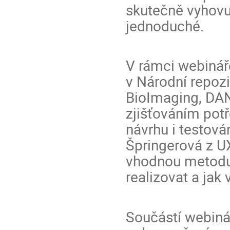
skutečně vyhovu
jednoduché.
V rámci webináře
v Národní repoz
BioImaging, DAN
zjišťováním pot
návrhu i testová
Špringerová z UX
vhodnou metodu 
realizovat a jak
Součástí webinář