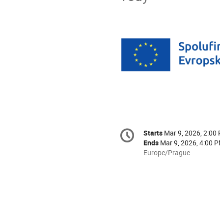
Conference
Starts
Mar 9, 2026, 2:00
Date/Time
information
Ends
Mar 9, 2026, 4:00 
All
Europe/Prague
times
are
in
Europe/Prague