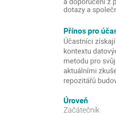
a doporučení z p
dotazy a společ
Přínos pro účas
Účastníci získa
kontextu datovýc
metodu pro svůj
aktuálními zkuš
repozitářů budo
Úroveň
Začátečník