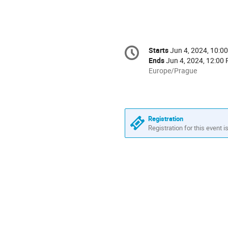
Conference
Starts
Jun 4, 2024, 10:0
Date/Time
information
Ends
Jun 4, 2024, 12:00
All
Europe/Prague
times
are
in
Europe/Prague
Registration
Registration for this event i