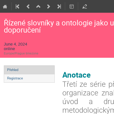
Řízené slovníky a ontologie jako 
doporučení
June 4, 2024
online
Europe/Prague timezone
Event
Přehled
Anotace
menu
Registrace
Třetí ze série 
organizace znal
úvod a druh
metodologickými