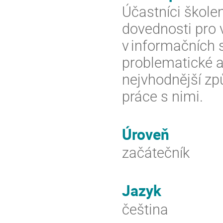
Účastníci školen
dovednosti pro v
v informačních 
problematické as
nejvhodnější zp
práce s nimi. 
Úroveň
začátečník
Jazyk
čeština