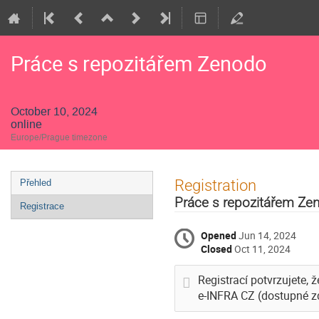
Práce s repozitářem Zenodo
October 10, 2024
online
Europe/Prague timezone
Event
Registration
Přehled
menu
Práce s repozitářem Ze
Registrace
Opened
Jun 14, 2024
Closed
Oct 11, 2024
Registrací potvrzujete,
e-INFRA CZ (dostupné zd