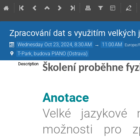
Zpracování dat s využitím velkých
Wednesday Oct 23, 2024, 8:30 AM
→
11:00 AM
Europe/
T-Park, budova PIANO (Ostrava)
Description
Školení proběhne fyz
Anotace
Velké jazykové 
možnosti pro z