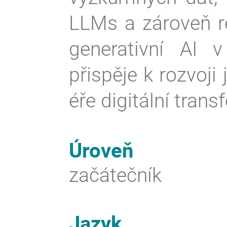
LLMs a zároveň re
generativní AI 
přispěje k rozvoj
éře digitální tran
Úroveň
začátečník
Jazyk