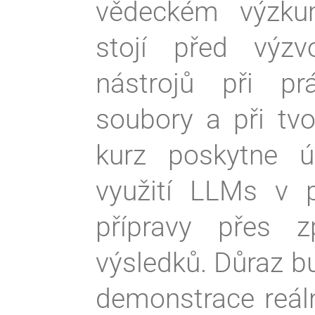
vědeckém výzku
stojí před výzv
nástrojů při p
soubory a při tvo
kurz poskytne ú
využití LLMs v p
přípravy přes z
výsledků. Důraz bu
demonstrace reáln