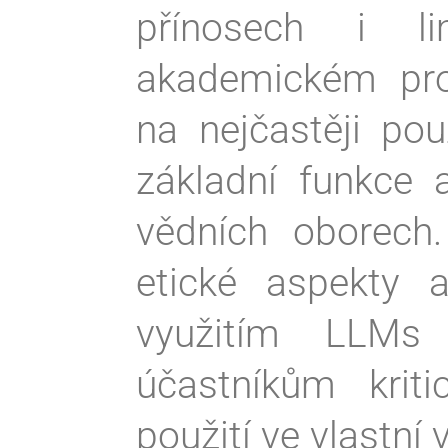
přínosech i li
akademickém pros
na nejčastěji pou
základní funkce 
vědních oborech
etické aspekty a
využitím LLMs
účastníkům kriti
použití ve vlastní 