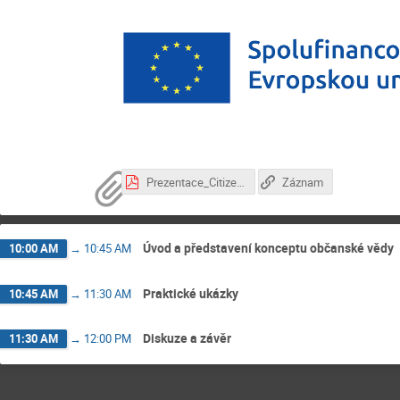
Prezentace_Citizen Science_12_12.pdf
Záznam
Úvod a představení konceptu občanské vědy
10:00 AM
→
10:45 AM
Praktické ukázky
10:45 AM
→
11:30 AM
Diskuze a závěr
11:30 AM
→
12:00 PM