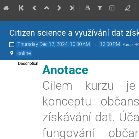
Citizen science a využívání dat z
Thursday Dec 12, 2024, 10:00 AM
→
12:00 PM
Europe/P
online
Anotace
Description
Cílem kurzu je 
konceptu občans
získávání dat. Úča
fungování obča