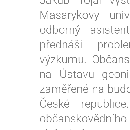
Jakub Trojan vyst
Masarykovy univ
odborný asiste
přednáší prob
výzkumu. Občans
na Ústavu geoni
zaměřené na budo
České republic
občanskovědního 