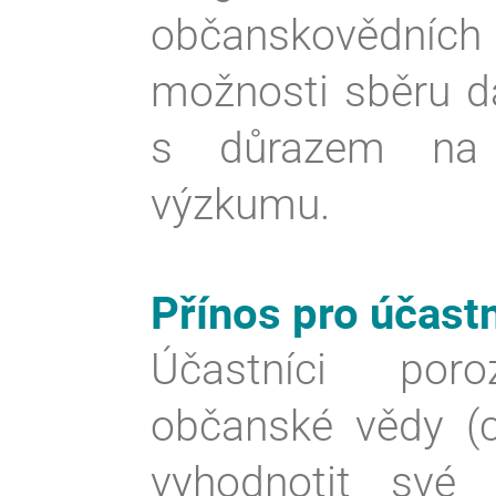
občanskovědních
možnosti sběru da
s důrazem na k
výzkumu.
Přínos pro účast
Účastníci por
občanské vědy (c
vyhodnotit své