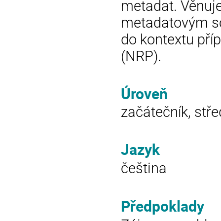
metadat. Věnuje
metadatovým s
do kontextu pří
(NRP).
Úroveň
začátečník, stře
Jazyk
čeština
Předpoklady