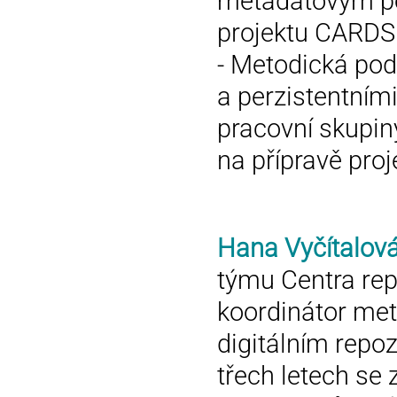
metadatovým po
projektu CARDS 
- Metodická po
a perzistentními
pracovní skupin
na přípravě pro
Hana Vyčítalov
týmu Centra rep
koordinátor me
digitálním repoz
třech letech se