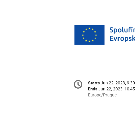
Conference
Starts
Jun 22, 2023, 9:3
Date/Time
information
Ends
Jun 22, 2023, 10:4
All
Europe/Prague
times
are
in
Europe/Prague