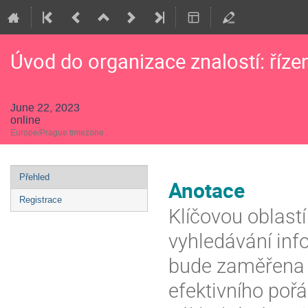
Úvod do organizace znalostí: řízen
June 22, 2023
online
Europe/Prague timezone
Event
Přehled
Anotace
menu
Registrace
Klíčovou oblastí
vyhledávání inf
bude zaměřena n
efektivního pořá