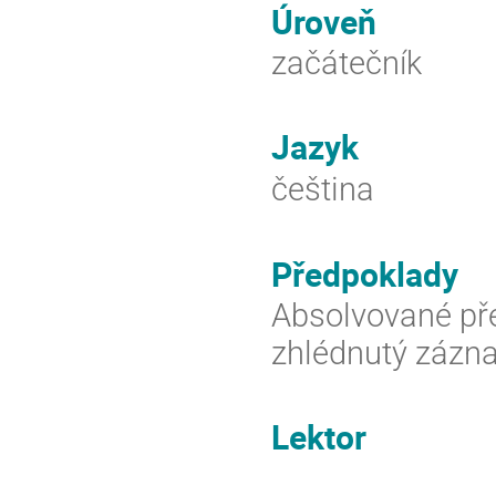
Úroveň
začátečník
Jazyk
čeština
Předpoklady
Absolvované pře
zhlédnutý zázn
Lektor