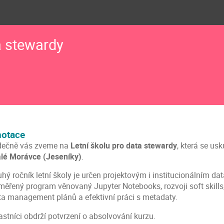
a stewardy
otace
dečně vás zveme na
Letní školu pro data stewardy
, která se us
lé Morávce (Jeseníky)
.
uhý ročník letní školy je určen projektovým i institucionálním d
měřený program věnovaný Jupyter Notebooks, rozvoji soft skills,
ta management plánů a efektivní práci s metadaty.
astníci obdrží potvrzení o absolvování kurzu.