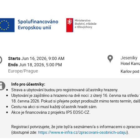
onference
Jeseníky
Locat
Starts
Jun 16, 2026, 9:00 AM
Date/Time
formation
Hotel Kam
Ends
Jun 18, 2026, 5:00 PM
All
Europe/Prague
Karlov pod
times
are
Info pro účastníky:
Extra
in
Strava a ubytování budou pro registrované účastníky hrazeny.
Ubytování je zajištěno a hrazeno na dvě noci: z úterý 16. června na středu 
Europe/Prague
information
18. června 2026.
Pokud si přejete pobyt prodloužit mimo tento termín, další
Cestu na akci si musí každý účastník hradit sám.
Akce je financována z projektu IPS EOSC-CZ.
Registrací potvrzujete, že jste byl/a seznámen/a s informacemi o zpraco
(dostupné zde:
https://www.e-infra.cz/zpracovani-osobnich-udaju
).