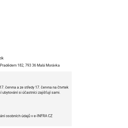
ion
zík
 Pradědem 182, 793 36 Malá Morávka
17. června a ze středy 17. června na čtvrtek
 ubytování si účastníci zajišťují sami.
vání osobních údajů v e-INFRA CZ