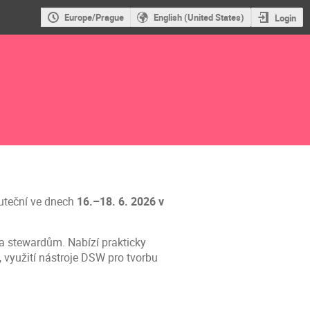
Europe/Prague
English (United States)
Login
kuteční ve dnech
16.–18. 6. 2026 v
ata stewardům. Nabízí prakticky
 využití nástroje DSW pro tvorbu