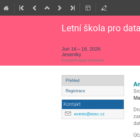
Letní škola pro dat
Jun 16 – 18, 2026
Jeseníky
Europe/Prague timezone
Event
Přehled
An
menu
Sr
Registrace
Ma
Kontakt
Dr
events@eosc.cz
za
da
Úč