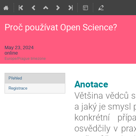
Proč používat Open Science?
May 23, 2024
online
Europe/Prague timezone
Event
Přehled
Anotace
menu
Registrace
Většina vědců s
a jaký je smysl
konkrétní pří
osvědčily v pra