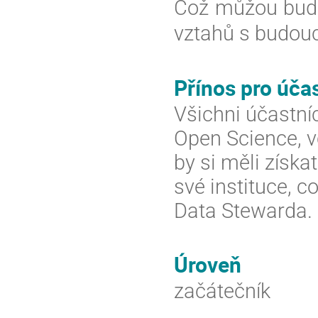
Což můžou budo
vztahů s budouc
Přínos pro úča
Všichni účastníc
Open Science, v
by si měli získ
své instituce, c
Data Stewarda.
Úroveň
začátečník