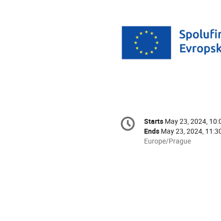
Conference
Starts
May 23, 2024, 10
Date/Time
information
Ends
May 23, 2024, 11:3
All
Europe/Prague
times
are
in
Europe/Prague