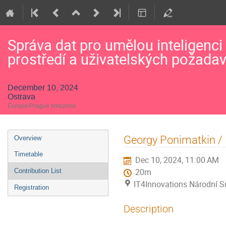
Správa dat pro umělou inteligenci
prostředí a uživatelských požada
December 10, 2024
Ostrava
Europe/Prague timezone
Event
Georgy Ponimatkin / 
Overview
menu
Timetable
Dec 10, 2024, 11:00 AM
Contribution List
20m
IT4Innovations Národní S
Registration
Description