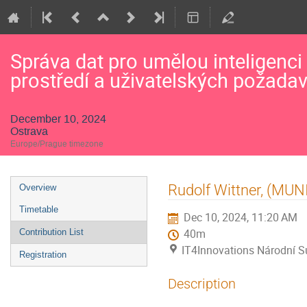
Správa dat pro umělou inteligenci
prostředí a uživatelských požada
December 10, 2024
Ostrava
Europe/Prague timezone
Event
Rudolf Wittner, (MUN
Overview
menu
Timetable
Dec 10, 2024, 11:20 AM
Contribution List
40m
IT4Innovations Národní S
Registration
Description