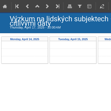
Výzkum na lidských subjektech –
citlivými daty
Thursday, April 17, 2025 -
10:00 AM
Monday, April 14, 2025
Tuesday, April 15, 2025
Wedn