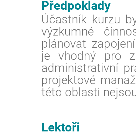
Předpoklady
Účastník kurzu b
výzkumné činnos
plánovat zapojen
je vhodný pro za
administrativní p
projektové manaže
této oblasti nejso
Lektoři