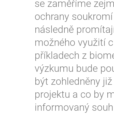
se zaměříme zejmé
ochrany soukromí 
následně promítaj
možného využití ci
příkladech z biom
výzkumu bude pou
být zohledněny ji
projektu a co by 
informovaný souh