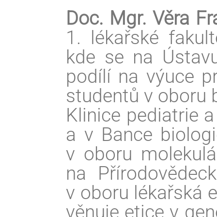
Doc. Mgr. Věra Fr
1. lékařské fakul
kde se na Ústavu 
podílí na výuce p
studentů v oboru b
Klinice pediatrie
a v Bance biologi
v oboru molekulár
na Přírodovědeck
v oboru lékařská 
věnuje etice v ge