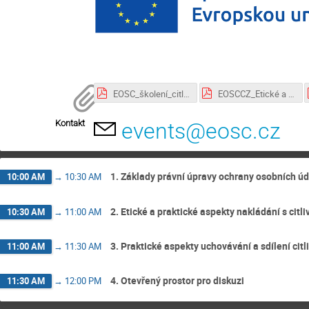
EOSC_školení_citlivá data_VFrankova.pdf
EOSCCZ_Etické a právní aspekty sdílení dat v sociálních vědách_Cizek.pdf
Kontakt
events@eosc.cz
1. Základy právní úpravy ochrany osobních ú
10:00 AM
→
10:30 AM
2. Etické a praktické aspekty nakládání s citl
10:30 AM
→
11:00 AM
3. Praktické aspekty uchovávání a sdílení cit
11:00 AM
→
11:30 AM
4. Otevřený prostor pro diskuzi
11:30 AM
→
12:00 PM