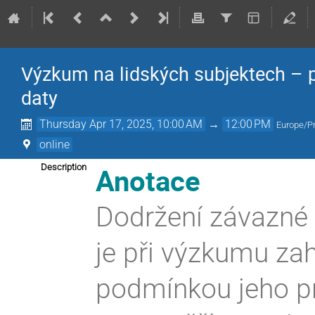
Výzkum na lidských subjektech – pr
daty
Thursday Apr 17, 2025, 10:00 AM
→
12:00 PM
Europe/P
online
Anotace
Description
Dodržení závazné l
je při výzkumu zah
podmínkou jeho p