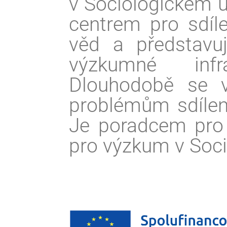
v Sociologickém 
centrem pro sdíle
věd a představu
výzkumné infr
Dlouhodobě se v
problémům sdílen
Je poradcem pro
pro výzkum v Soc