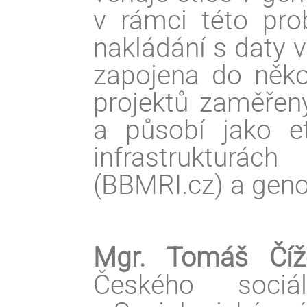
v rámci této prob
nakládání s daty 
zapojena do něko
projektů zaměřen
a působí jako e
infrastrukturá
(BBMRI.cz) a gen
Mgr. Tomáš Číž
Českého sociá