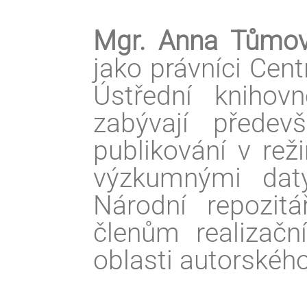
Mgr. Anna Tům
jako právníci Cen
Ústřední knihov
zabývají předev
publikování v re
výzkumnými daty
Národní repozitá
členům realizačn
oblasti autorského