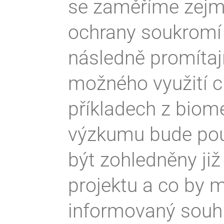
se zaměříme zejmé
ochrany soukromí 
následně promítaj
možného využití ci
příkladech z biom
výzkumu bude pou
být zohledněny ji
projektu a co by 
informovaný souh