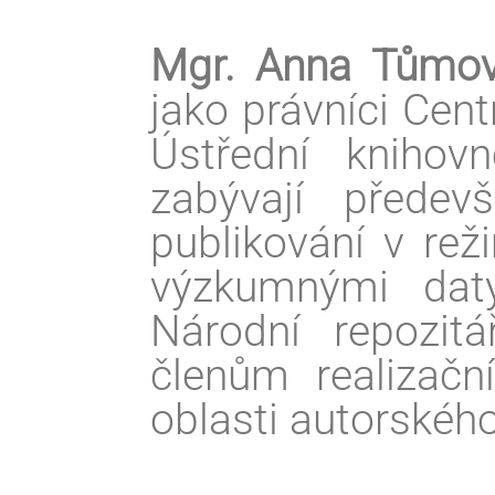
Mgr. Anna Tům
jako právníci Cen
Ústřední knihov
zabývají předev
publikování v re
výzkumnými daty
Národní repozitá
členům realizačn
oblasti autorského