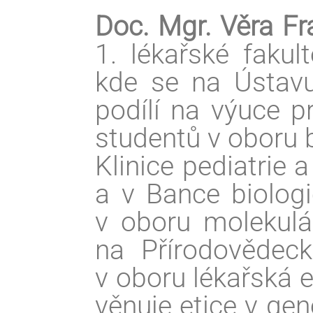
Doc. Mgr. Věra Fr
1. lékařské fakul
kde se na Ústavu 
podílí na výuce p
studentů v oboru b
Klinice pediatrie
a v Bance biologi
v oboru molekulár
na Přírodovědeck
v oboru lékařská 
věnuje etice v ge