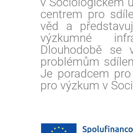
v Sociologickém 
centrem pro sdíle
věd a představu
výzkumné infr
Dlouhodobě se v
problémům sdílen
Je poradcem pro
pro výzkum v Soc