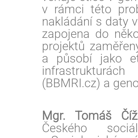
v rámci této prob
nakládání s daty 
zapojena do něko
projektů zaměřen
a působí jako e
infrastrukturá
(BBMRI.cz) a gen
Mgr. Tomáš Číž
Českého sociá