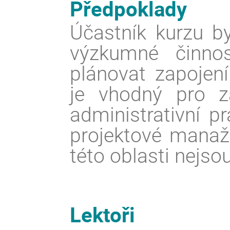
Předpoklady
Účastník kurzu b
výzkumné činnos
plánovat zapojen
je vhodný pro za
administrativní p
projektové manaže
této oblasti nejso
Lektoři