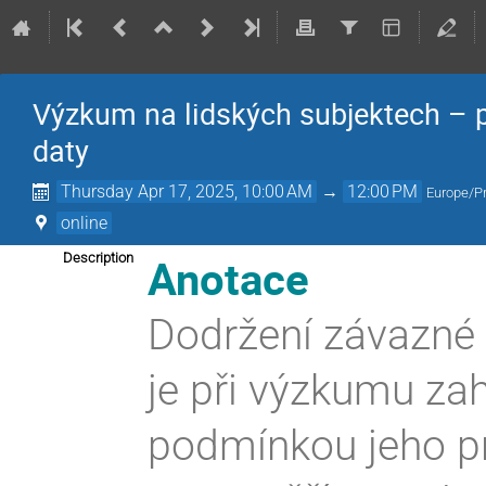
Výzkum na lidských subjektech – pr
daty
Thursday Apr 17, 2025, 10:00 AM
→
12:00 PM
Europe/P
online
Anotace
Description
Dodržení závazné l
je při výzkumu zah
podmínkou jeho p