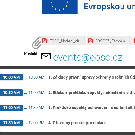
EOSC_školení_citlivá data_VFrankova.pdf
EOSCCZ_Etické a právní aspekty sdílení dat v sociálních vědách_Cizek.pdf
Kontakt
events@eosc.cz
1. Základy právní úpravy ochrany osobních ú
10:00 AM
→
10:30 AM
2. Etické a praktické aspekty nakládání s citl
10:30 AM
→
11:00 AM
3. Praktické aspekty uchovávání a sdílení cit
11:00 AM
→
11:30 AM
4. Otevřený prostor pro diskuzi
11:30 AM
→
12:00 PM