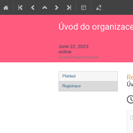
Úvod do organizace 
June 22, 2023
online
Europe/Prague timezone
Event
Re
Přehled
menu
Úv
Registrace