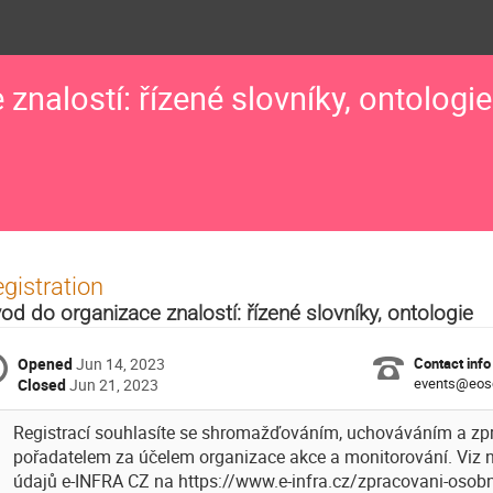
znalostí: řízené slovníky, ontologie
gistration
od do organizace znalostí: řízené slovníky, ontologie
Opened
Jun 14, 2023
Contact info
events@eos
Closed
Jun 21, 2023
Registrací souhlasíte se shromažďováním, uchováváním a zp
pořadatelem za účelem organizace akce a monitorování. Viz
údajů e-INFRA CZ na https://www.e-infra.cz/zpracovani-osobn