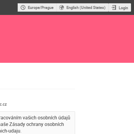
Europe/Prague
English (United States)
Login
c.cz
racováním vašich osobních údajů
 naše Zásady ochrany osobních
ich-udaju.