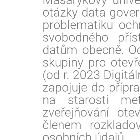
Masarykovy unive
otázky data gover
problematiku och
svobodného pří
datům obecně. Od
skupiny pro otevř
(od r. 2023 Digitá
zapojuje do přípra
na starosti me
zveřejňování ot
členem rozklado
osobních údajů.