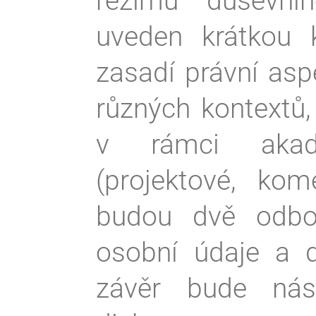
režimů duševníh
uveden krátkou 
zasadí právní as
různých kontextů,
v rámci akade
(projektové, kom
budou dvě odbo
osobní údaje a d
závěr bude nás