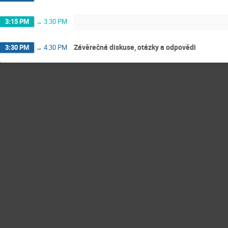
3:15 PM
→
3:30 PM
Závěrečná diskuse, otázky a odpovědi
3:30 PM
→
4:30 PM