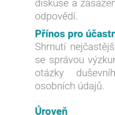
diskuse a zasazen
odpovědí.
Přínos pro účast
Shrnutí nejčastěj
se správou výzku
otázky duševní
osobních údajů.
Úroveň