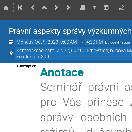
Právní aspekty správy výzkumných
Monday Oct 9, 2023, 9:00 AM
→
4:30 PM
Europe/Prague
Komenského nám. 220/2, 602 00 Brno-střed; budova Masa
Scrutona č. 300
Anotace
Description
Seminář právní 
pro Vás přinese 
správy osobních 