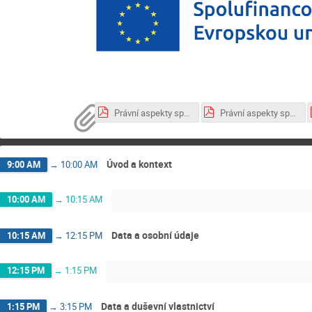
Právní aspekty správy výzkumných dat_Data a osobní údaje_Jakub Míšek_9.10.2023.pdf
Právní aspekty správy výzkumných dat_Intro+Úvod+ Závěr_Jiří Marek_9.10.2023.pdf
Úvod a kontext
9:00 AM
→
10:00 AM
10:00 AM
→
10:15 AM
Data a osobní údaje
10:15 AM
→
12:15 PM
12:15 PM
→
1:15 PM
Data a duševní vlastnictví
1:15 PM
→
3:15 PM