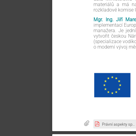
materiálů a má na
rozkladové komise 
Mgr. Ing. Jiří Mar
implementací Europ
manažera. Je jední
vytvořit českou Ná
(specializace vodík
o moderní vývoj mě
Právní aspekty správy výzkumných dat_Data a osobní údaje_Jakub Míšek_9.10.2023.pdf