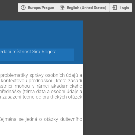
Europe/Prague
English (United States)
Login
edací místnost Sira Rogera
 problematiky správy osobních údajů a
 kontextovou přednáškou, která zasadí
častnici mohou v rámci akademického
 přednášky (téma data a osobní údaje a
a zasazení teorie do praktických otázek
 Zejména se jedná o otázky duševního