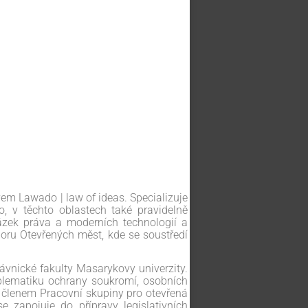
m Lawado | law of ideas. Specializuje
o, v těchto oblastech také pravidelně
ázek práva a moderních technologií a
oru Otevřených měst, kde se soustředí
ávnické fakulty Masarykovy univerzity.
blematiku ochrany soukromí, osobních
 členem Pracovní skupiny pro otevřená
e zapojuje do přípravy legislativních