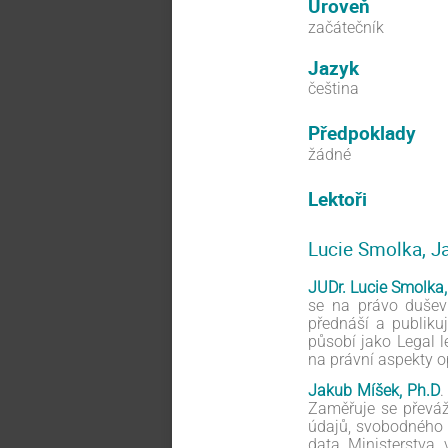
Úroveň
začátečník
Jazyk
čeština
Předpoklady
žádné
Lektoři
Lucie Smolka, J
JUDr. Lucie Smolka,
se na právo duševn
přednáší a publiku
působí jako Legal 
na právní aspekty o
Jakub Míšek, Ph.D
.
Zaměřuje se převáž
údajů, svobodného 
data Ministerstva 