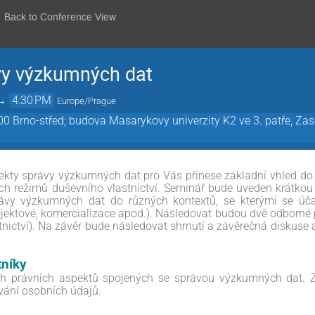
Back to Conference View
vy výzkumných dat
→
4:30 PM
Europe/Prague
 Brno-střed; budova Masarykovy univerzity K2 ve 3. patře, Zas
ekty správy výzkumných dat pro Vás přinese základní vhled do
ích režimů duševního vlastnictví. Seminář bude uveden krátkou
rávy výzkumných dat do různých kontextů, se kterými se ú
rojektové, komercializace apod.). Následovat budou dvě odborné
tnictví). Na závěr bude následovat shrnutí a závěrečná diskuse 
tníky
ích právních aspektů spojených se správou výzkumných dat.
ování osobních údajů.