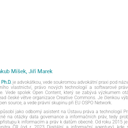
akub Míšek, Jiří Marek
 Ph.D.
je advokátkou, vede soukromou advokátní praxi pod názve
ího vlastnictví, právo nových technologií a softwarové práv
je. Vede spolek Open Content, který se zabývá výzkumem ot
lead české větve organizace Creative Commons. Je členkou výb
pen source, a vede právní skupinu při EU OSPO Network.
 působí jako odborný asistent na Ústavu práva a technologií Pr
ně na otázky data governance a informačních práv, tedy pro
přístupu k informacím a práv k datům obecně. Od roku 2015 je
vnitra ČR (od r. 2023 Digitální a informační agentury), kde s