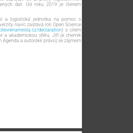
vřených dat. Od roku 2019 je členem
ní a logistická jednotka na pomoc s
rzity navíc zastává roli Open Science
otevrenamesta.cz/declaration
) s cílem
r a akademickou sféru. Jiří je chemik
pen Agenda a autorské právo) se zájmem