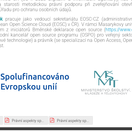
 starosti metodickou právní podporu při zveřejňování ote
Úřadu pro ochranu osobních údajů.
ek
pracuje jako vedoucí sekretariátu EOSC-CZ (administrativ
ean Open Science Cloud (EOSC) v ČR). V rámci Masarykovy unive
m z iniciátorů Brněnské deklarace open source (
https://www.
rodní kancelář open source programu (OSPO) pro veřejný sekto
ové technologie) a právník (se specializací na Open Access, O
st.
Právní aspekty správy výzkumných dat_Intro+Úvod+ Závěr_Jiří Marek_9.10.2023.pdf
Právní aspekty správy výzkumných dat_Výzkumná data a duševní vlastnictví_Lucie Smolka_9.10.2023.pdf