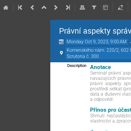
Právní aspekty sprá
Monday Oct 9, 2023, 9:00 AM
Komenského nám. 220/2, 602 00
Scrutona č. 300
Anotace
Description
Seminář právní asp
navazujících právn
právní aspekty sp
prostředí setkat (p
data a duševní vlas
a odpovědí.
Přínos pro účas
Shrnutí nejčastějš
vlastnictví a zprac